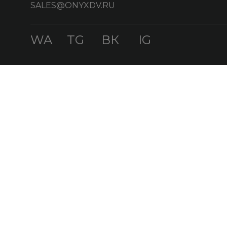
SALES@ONYXDV.RU
WA
TG
ВК
IG