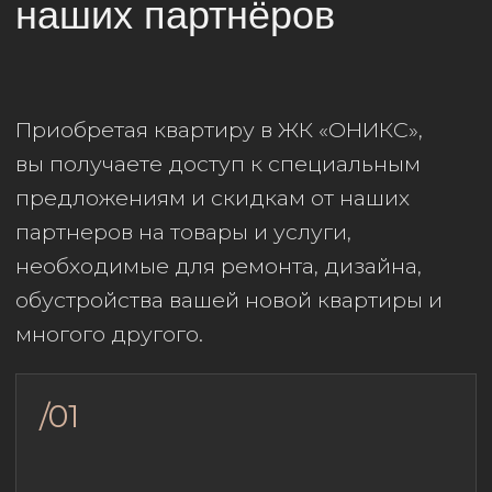
Мы работаем только
с проверенными и надежными
партнерами, что гарантирует
качество предоставляемых
услуг и товаров.
/03
Экономия времени
Всем резидентам
мы предоставляем «Книгу
привилегий» с удобным списком
партнёров, что помогает быстрее
и проще выбрать нужного
поставщика услуг или товаров.