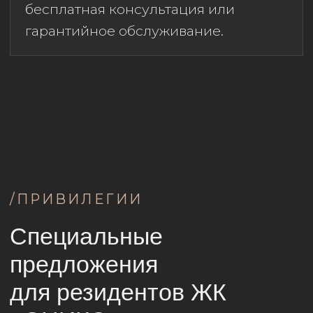
«Геометрия»;
Бесплатный разбор планировки.
г. Хабаровск, ул. Выборгская,
108;
+7 (924) 113-35-05
;
ds-
newstyle.ru