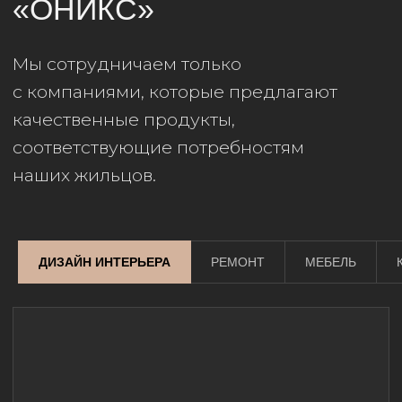
СКИДКА ПО КНИГЕ ПРИВИЛЕГИЙ 10%
RIM Studio
Дизайн интерьеров квартир, домов,
частных и общественных объектов
по всему миру. Мы создаём
пространство, с которым хочется
взаимодействовать и жить, которое
вдохновляет на создание нового
и прекрасного.
10 лет на рынке, работаем
с проверенными бригадами
ДИЗАЙН ИНТЕРЬЕРА
РЕМОНТ
МЕБЕЛЬ
и подрядчиками;
Авторские индивидуальные
решения;
Множество международных
наград и премий.