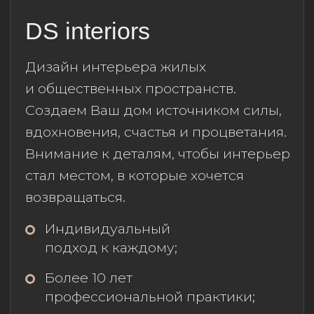
70-77
;
@yagoda_pomada
/ХОД СТРОИТЕЛЬСТВА
/ДОКУМЕНТАЦИЯ
/ПАРТНЁРСКАЯ
ПРОГРАММА
/КНИГА ПРИВИЛЕГИЙ
/КАТАЛОГ КВАРТИР
/КОНТАКТЫ
/ВХОД ДЛЯ АГЕНТОВ
Любая информация, представленная на этом
сайте, носит исключительно ознакомительный
характер и не является публичной офертой,
определяемой положениями статьи 437 ГК РФ.
Готовые объекты могут отличаться от 3D-
визуализаций демонстрируемых на сайте.
Политика конфиденциальности