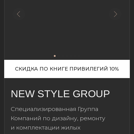
г. Хабаровск, ул.
Комсомольская, 98, 2 этаж;
+7 (4212) 652-226
;
+7 (999) 794-
11-57
;
@rim_studio
;
rim-
studio.com
СКИДКА ПО КНИГЕ ПРИВИЛЕГИЙ 600 РУБ/М²
ВСОЮЗЕ