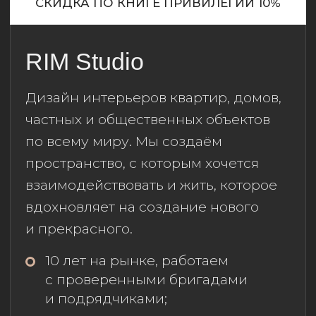
возвращаться.
Индивидуальный
подход к каждому;
Более 10 лет
профессиональной практики;
Авторское сопровождение;
Комплектация объекта.
г. Хабаровск, пер.
Дзержинского 24;
+ 7 (924) 305-34-03
,
ds@ds-
interiors.ru