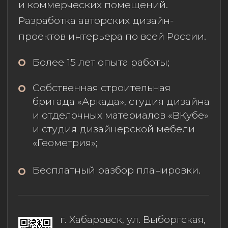
С помощью взаимопонимания
и системного подхода к дизайну,
бюджету и ремонту, мы помогаем
владельцам квартир в новостройках
обрести стильный и удобный
интерьер под ключ без стресса
и непредвиденных расходов.
Все в одном месте: от проекта
до воплощенного интерьера;
Помогаем определиться с
бюджетом и не выйти за
его пределы;
Подбираем качественные
материалы, мебель
и наполнение интерьера
г. Хабаровск, ул.
Ленинградская 73Б, офис 20;
+7 (962) 679-84-82
;
vsoyouze.ru