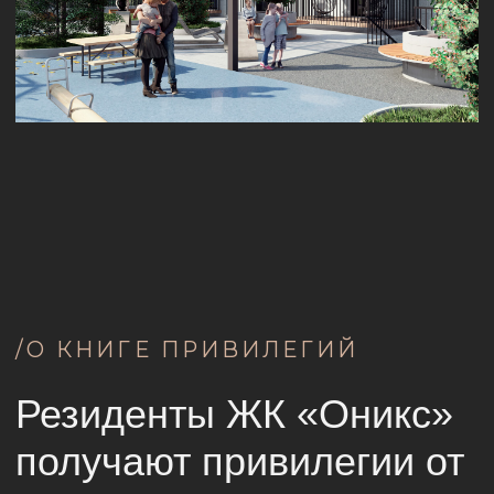
обустройства вашей новой квартиры и
многого другого.
/01
Экономия бюджета
Резиденты ЖК «ОНИКС»
получают эксклюзивные
скидки и другие специальные
предложения на услуги
и товары наших партнеров.
/02
Качество товаров и услуг