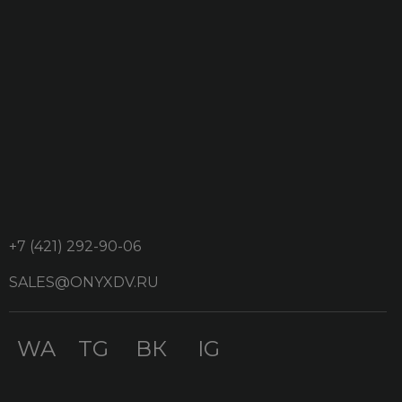
+7 (421) 292-90-06
/КНИГА ПРИВИЛЕГИЙ
SALES@ONYXDV.RU
ЖК «ОНИКС»
Специальные
WA
TG
ВК
IG
предложения
от партнёров