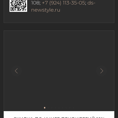
СКИДКА ПО КНИГЕ ПРИВИЛЕГИЙ 10%
DS interiors
Дизайн интерьера жилых
и общественных пространств.
Создаем Ваш дом источником силы,
вдохновения, счастья и процветания.
Внимание к деталям, чтобы интерьер
стал местом, в которые хочется