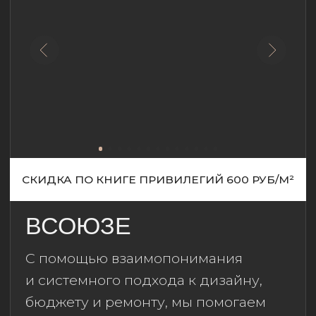
и разработки дизайн-проекта
до объединения десятка
подрядчиков для реализации всех
идей. Каждый проект для нас —
уникальный вызов для
воплощения всех ваших самых
сокровенных мечтаний.
г. Хабаровск, ул. Кавказская
45/3;
+ 7 (914) 544-57-18
;
+ 7 (4212) 20-59-139
;
magentastudio.ru
;
magenta_elena