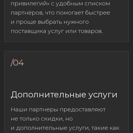
СКИДКА ПО КНИГЕ ПРИВИЛЕГИЙ 10%
NEW STYLE GROUP
Специализированная Группа
Компаний по дизайну, ремонту
и комплектации жилых
и коммерческих помещений.
Разработка авторских дизайн-
проектов интерьера по всей России.
Более 15 лет опыта работы;
Собственная строительная
бригада «Аркада», студия дизайна
и отделочных материалов «ВКубе»
и студия дизайнерской мебели